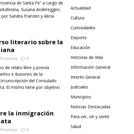
Provincia de Santa Fe” a cargo de
Actualidad
 santafesina, Susana Andereggen,
por Sandra Franzen y Alicia
Cultura
Curiosidades
Deporte
so literario sobre la
Educación
liana
Historias de Vida
Provincia
0
Información General
o de relato libre y poesía
ños e Ilusiones de la
Interés General
 circunscripción del Consulado
Judiciales
ata. El mismo tiene por objetivo
Municipios
Noticias Destacadas
re la inmigración
Para ver, oír y sentir
lata
Salud
Provincia
0