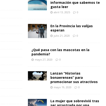
información que sabemos te
gusta leer
abril 13, 2025
0
En la Provincia las valijas
esperan
julio 21, 2020
0
¿Qué pasa con las mascotas en la
pandemia?
mayo 27, 2020
0
Lanzan “Historias
bonaerenses” para
promocionar sus atractivos
mayo 19, 2020
0
La mujer que sobrevivió tras
ser arrastrada por una