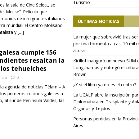
Turismo
es la sala de Cine Select, se
el Molise”. Película que
imonios de inmigrantes italianos
ÚLTIMAS NOTICIAS
erra mundial. El Centro Molisano
talista y
[…]
La mujer que sobrevivió tras ser
por una tormenta a casi 10 mil 
altura
galesa cumple 156
ndientes resaltan la
Kicillof inauguró un nuevo SUM 
 los tehuelches
Longchamps y entregó escritura
Brown
ncia
0
¿Y si el libro ya no es el centro?
 la agencia de noticias Télam – A
 los primeros colonos galeses a
La UCALP abre la inscripción par
, al sur de Península Valdés, las
Diplomatura en Trasplante y Abl
Órganos y Tejidos
Personas perdidas en la Provinc
Aires