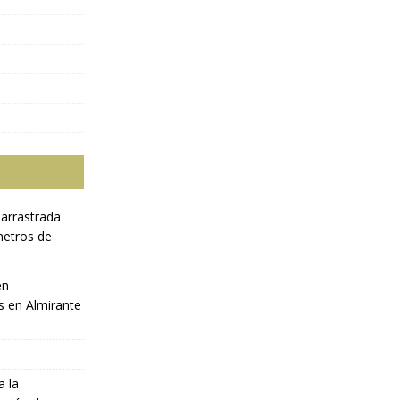
 arrastrada
metros de
en
s en Almirante
a la