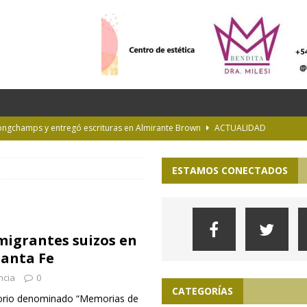
Longchamps y entregó escrituras en Almirante Brown
ACTUALIDAD
NTERÉS GENERAL
ESTAMOS CONECTADOS
la Diplomatura en Trasplante y Ablación de Órganos y Tejidos
INTERÉS
de Buenos Aires
INFORMACIÓN GENERAL
igrantes suizos en
rastrada por una tormenta a casi 10 mil metros de altura
Santa Fe
ncia
0
CATEGORÍAS
torio denominado “Memorias de