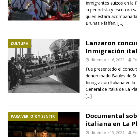
Inmigrantes suizos en la 
la periodista y escritora
quien estará acompañada 
Brunas Pfaffen.
[…]
Lanzaron concur
CULTURA
Inmigración ita
diciembre 16, 2022
En
Fue presentado el concurs
denominado Baules de Sue
Inmigración Italiana en la
General de Italia de La Pl
[…]
Documental sob
PARA VER, OÍR Y SENTIR
italiana en La P
diciembre 15, 2021
En