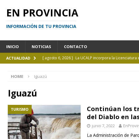
EN PROVINCIA
INFORMACIÓN DE TU PROVINCIA
INICIO
NOTICIAS
CONTACTO
[ agosto 6, 2026 ]
La UCALP incorpora la Licenciatura
ACTUALIDAD
[ agosto 5, 2026 ]
La mujer que sobrevivió tras ser ar
HOME
Iguazú
CURIOSIDADES
[ agosto 5, 2026 ]
Kicillof inauguró un nuevo SUM en 
Iguazú
[ agosto 4, 2026 ]
¿Y si el libro ya no es el centro?
I
Continúan los t
TURISMO
[ agosto 6, 2026 ]
Calendario de eventos turísticos en
del Diablo en la
junio 7, 2022
EnProvi
La Administración de Par