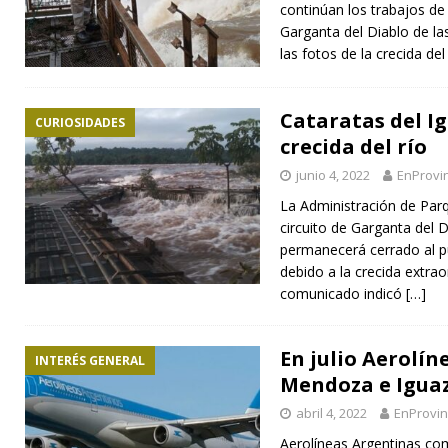
continúan los trabajos de 
Garganta del Diablo de la
las fotos de la crecida de
Cataratas del Ig
CURIOSIDADES
crecida del río
junio 4, 2022
EnProvi
La Administración de Par
circuito de Garganta del D
permanecerá cerrado al p
debido a la crecida extraor
comunicado indicó
[…]
En julio Aerolín
INTERÉS GENERAL
Mendoza e Igua
abril 4, 2022
EnProvin
Aerolíneas Argentinas co