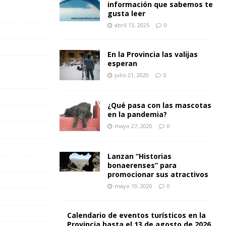
información que sabemos te
gusta leer
abril 13, 2025
0
En la Provincia las valijas
esperan
julio 21, 2020
0
¿Qué pasa con las mascotas
en la pandemia?
mayo 27, 2020
0
Lanzan “Historias
bonaerenses” para
promocionar sus atractivos
mayo 19, 2020
0
Calendario de eventos turísticos en la
Provincia hasta el 13 de agosto de 2026