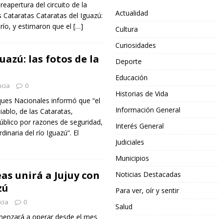
reapertura del circuito de la
Actualidad
s Cataratas Cataratas del Iguazú:
l río, y estimaron que el
[…]
Cultura
Curiosidades
uazú: las fotos de la
Deporte
Educación
ncia
0
Historias de Vida
ques Nacionales informó que “el
Información General
iablo, de las Cataratas,
úblico por razones de seguridad,
Interés General
dinaria del río Iguazú”. El
Judiciales
Municipios
eas unirá a Jujuy con
Noticias Destacadas
zú
Para ver, oír y sentir
cia
0
Salud
menzará a operar desde el mes