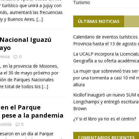
Turismo
 turístico que unirá a Jujuy con
ás, aumentará las frecuencias
uy y Buenos Aires,
[…]
ÚLTIMAS NOTICIAS
Calendario de eventos turísticos 
 Nacional Iguazú
Provincia hasta el 13 de agosto
mayo
La UCALP incorpora la Licenciat
incia
0
Geografía a su oferta académic
, en la provincia de Misiones,
La mujer que sobrevivió tras ser
ta el 30 de mayo próximo por
por una tormenta a casi 10 mil 
ción de Parques Nacionales
altura
rre total de todos los
[…]
Kicillof inauguró un nuevo SUM 
Longchamps y entregó escritura
 en el Parque
Brown
 pese a la pandemia
¿Y si el libro ya no es el centro?
vincia
0
resaron en un día al Parque
COMENTARIOS RECIENTES