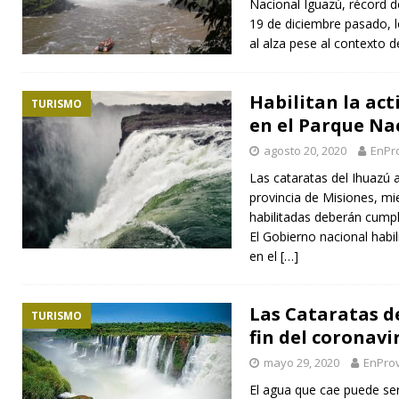
Nacional Iguazú, récord d
19 de diciembre pasado, l
al alza pese al contexto 
Habilitan la act
TURISMO
en el Parque Na
agosto 20, 2020
EnPr
Las cataratas del Ihuazú a
provincia de Misiones, mi
habilitadas deberán cumpli
El Gobierno nacional habili
en el
[…]
Las Cataratas d
TURISMO
fin del coronavi
mayo 29, 2020
EnProv
El agua que cae puede ser