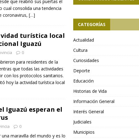
esde que reabrió sus puertas el
o cual consolida una tendencia
de coronavirus,
[…]
CATEGORÍAS
ividad turística local
Actualidad
cional Iguazú
Cultura
ovincia
0
Curiosidades
brieron para residentes de la
entras que todas las actividades
Deporte
r con los protocolos sanitarios.
Educación
tó hoy la actividad turística local
Historias de Vida
Información General
el Iguazú esperan el
Interés General
rus
Judiciales
incia
0
Municipios
 una maravilla del mundo y es lo