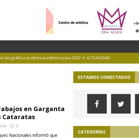
 en Geografía a su oferta académica para 2027
ACTUALIDAD
rastrada por una tormenta a casi 10 mil metros de altura
ESTAMOS CONECTADOS
Longchamps y entregó escrituras en Almirante Brown
MUNICIPIOS
NTERÉS GENERAL
rabajos en Garganta
 la Provincia hasta el 13 de agosto de 2026
PARA VER, OÍR Y SENTIR
s Cataratas
ncia
0
CATEGORÍAS
ques Nacionales informó que