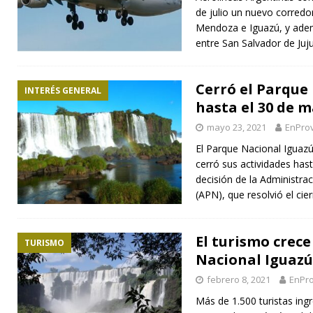
de julio un nuevo corredor
Mendoza e Iguazú, y adem
entre San Salvador de Juj
Cerró el Parque
INTERÉS GENERAL
hasta el 30 de 
mayo 23, 2021
EnProv
El Parque Nacional Iguazú
cerró sus actividades has
decisión de la Administra
(APN), que resolvió el cie
El turismo crece
TURISMO
Nacional Iguazú
febrero 8, 2021
EnPro
Más de 1.500 turistas ing