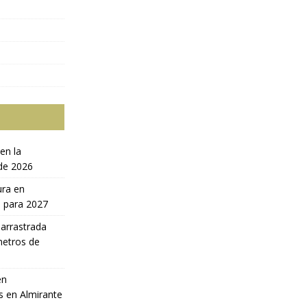
en la
 de 2026
ura en
a para 2027
 arrastrada
metros de
en
s en Almirante