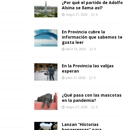
¿Por qué el partido de Adolfo
Alsina se llama así?
mayo 21, 2020
0
En Provincia cubre la
información que sabemos te
gusta leer
abril 13, 2025
0
En la Provincia las valijas
esperan
julio 21, 2020
0
¿Qué pasa con las mascotas
en la pandemia?
mayo 27, 2020
0
Lanzan “Historias
bonaerenses” para