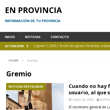
EN PROVINCIA
INFORMACIÓN DE TU PROVINCIA
INICIO
NOTICIAS
CONTACTO
[ agosto 7, 2026 ]
El cielo de agosto: Perseidas, eclips
ACTUALIDAD
[ agosto 7, 2026 ]
Borges sobre Almafuerte en la Bibl
HOME
Gremio
[ agosto 6, 2026 ]
Calendario de eventos turísticos en
[ agosto 6, 2026 ]
La UCALP incorpora la Licenciatura
Gremio
[ agosto 7, 2026 ]
Inhabilitado por realizar maniobra
Cuando no hay f
NOTICIAS DESTACADAS
usuario, al que 
mayo 30, 2024
EnProv
El secretario general de 