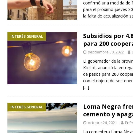
confirmó una medida de fu
para el próximo jueves 30
la falta de actualización sa
Subsidios por 4.
INTERÉS GENERAL
para 200 coopera
septiembre 30, 2022
El gobernador de la provi
Kicillof, anunció la entre
de pesos para 200 coopera
con el objeto de sostene
[…]
Loma Negra fren
INTERÉS GENERAL
cemento y apaga
octubre 24, 2021
EnPr
La cementera Loma Negra,