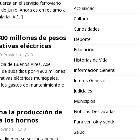
erza en el servicio ferroviario
Actualidad
 de junio. Ahora es en reclamo a
larial. A
[…]
Cultura
Curiosidades
800 millones de pesos
Deporte
tivas eléctricas
Educación
EnProvincia
0
Historias de Vida
ncia de Buenos Aires, Axel
Información General
ga de subsidios por 4.800 millones
tivas eléctricas municipales,
Interés General
r los gastos de mantenimiento e
Judiciales
Municipios
a la producción de
Noticias Destacadas
 los hornos
Para ver, oír y sentir
ovincia
0
Salud
 líder en su sector, anunció