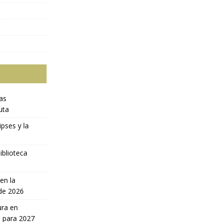
ras
uta
ipses y la
iblioteca
en la
 de 2026
ura en
a para 2027