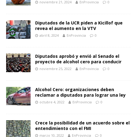
noviembre 21, 2024
EnProvincia
0
Diputados de la UCR piden a Kicillof que
revea el aumento en la VTV
abril 8, 2024
EnProvincia
0
Diputados aprobó y envió al Senado el
proyecto de alcohol cero para conducir
noviembre 25, 2022
EnProvincia
0
Alcohol Cero: organizaciones deben
reclamar a diputados para lograr una ley
octubre 4, 2022
EnProvincia
0
Crece la posibilidad de un acuerdo sobre el
entendimiento con el FMI
marzo 10, 2022
EnProvincia
0