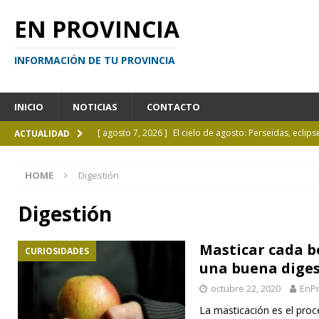
EN PROVINCIA
INFORMACIÓN DE TU PROVINCIA
INICIO
NOTICIAS
CONTACTO
[ agosto 7, 2026 ]
El cielo de agosto: Perseidas, eclips
ACTUALIDAD
[ agosto 7, 2026 ]
Borges sobre Almafuerte en la Bibl
HOME
Digestión
[ agosto 6, 2026 ]
Calendario de eventos turísticos en
[ agosto 6, 2026 ]
La UCALP incorpora la Licenciatura
Digestión
[ agosto 7, 2026 ]
Inhabilitado por realizar maniobra
Masticar cada b
CURIOSIDADES
una buena dige
octubre 22, 2020
EnPr
La masticación es el pro