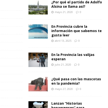
¿Por qué el partido de Adolfo
Alsina se llama así?
mayo 21, 2020
0
En Provincia cubre la
información que sabemos te
gusta leer
abril 13, 2025
0
En la Provincia las valijas
esperan
julio 21, 2020
0
¿Qué pasa con las mascotas
en la pandemia?
mayo 27, 2020
0
Lanzan “Historias
bonaerenses” para