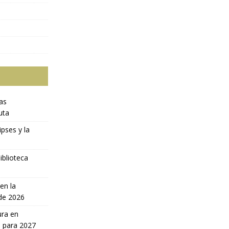
ras
uta
ipses y la
iblioteca
en la
 de 2026
ura en
a para 2027