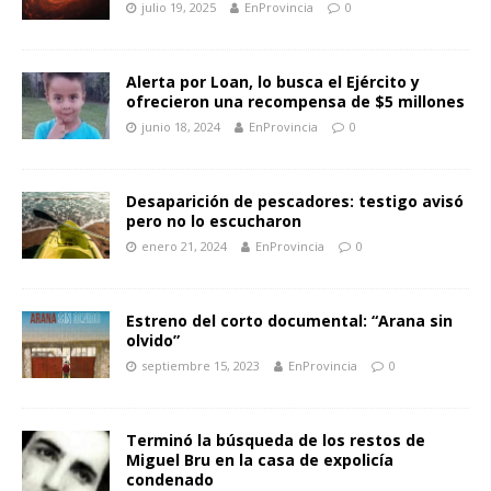
julio 19, 2025
EnProvincia
0
Alerta por Loan, lo busca el Ejército y
ofrecieron una recompensa de $5 millones
junio 18, 2024
EnProvincia
0
Desaparición de pescadores: testigo avisó
pero no lo escucharon
enero 21, 2024
EnProvincia
0
Estreno del corto documental: “Arana sin
olvido”
septiembre 15, 2023
EnProvincia
0
Terminó la búsqueda de los restos de
Miguel Bru en la casa de expolicía
condenado