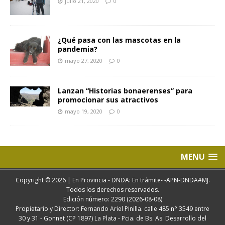
julio 21, 2020
0
¿Qué pasa con las mascotas en la
pandemia?
mayo 27, 2020
0
Lanzan “Historias bonaerenses” para
promocionar sus atractivos
mayo 19, 2020
0
MENU
Copyright © 2026 | En Provincia - DNDA: En trámite- -APN-DNDA#MJ.
Todos los derechos reservados.
Edición número: 2290 (2026-08-08)
Propietario y Director: Fernando Ariel Pinilla. calle 485 n° 3549 entre
30 y 31 - Gonnet (CP 1897) La Plata - Pcia. de Bs. As. Desarrollo del