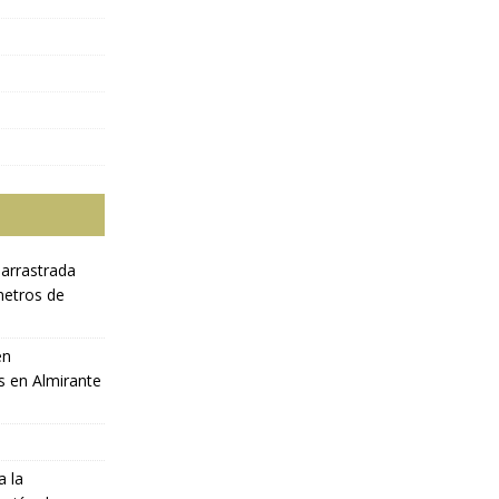
 arrastrada
metros de
en
s en Almirante
a la