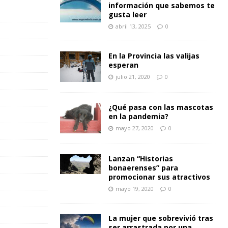
información que sabemos te
gusta leer
abril 13, 2025
0
En la Provincia las valijas
esperan
julio 21, 2020
0
¿Qué pasa con las mascotas
en la pandemia?
mayo 27, 2020
0
Lanzan “Historias
bonaerenses” para
promocionar sus atractivos
mayo 19, 2020
0
La mujer que sobrevivió tras
ser arrastrada por una