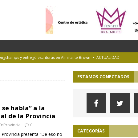
Longchamps y entregó escrituras en Almirante Brown
ACTUALIDAD
NTERÉS GENERAL
ESTAMOS CONECTADOS
la Diplomatura en Trasplante y Ablación de Órganos y Tejidos
INTERÉS
de Buenos Aires
INFORMACIÓN GENERAL
 se habla” a la
rastrada por una tormenta a casi 10 mil metros de altura
al de la Provincia
EnProvincia
0
CATEGORÍAS
la Provincia presenta “De eso no