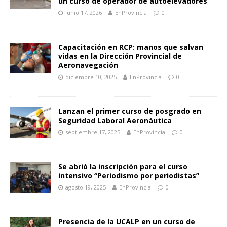
un curso de operador de autoelevadores
junio 17, 2026
EnProvincia
0
Capacitación en RCP: manos que salvan
vidas en la Dirección Provincial de
Aeronavegación
diciembre 10, 2025
EnProvincia
0
Lanzan el primer curso de posgrado en
Seguridad Laboral Aeronáutica
septiembre 17, 2025
EnProvincia
0
Se abrió la inscripción para el curso
intensivo “Periodismo por periodistas”
agosto 19, 2025
EnProvincia
0
Presencia de la UCALP en un curso de