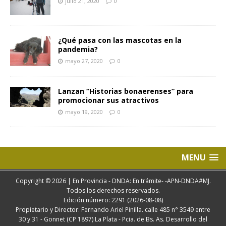
julio 21, 2020
0
¿Qué pasa con las mascotas en la
pandemia?
mayo 27, 2020
0
Lanzan “Historias bonaerenses” para
promocionar sus atractivos
mayo 19, 2020
0
MENU
Copyright © 2026 | En Provincia - DNDA: En trámite- -APN-DNDA#MJ.
Todos los derechos reservados.
Edición número: 2291 (2026-08-08)
Propietario y Director: Fernando Ariel Pinilla. calle 485 n° 3549 entre
30 y 31 - Gonnet (CP 1897) La Plata - Pcia. de Bs. As. Desarrollo del