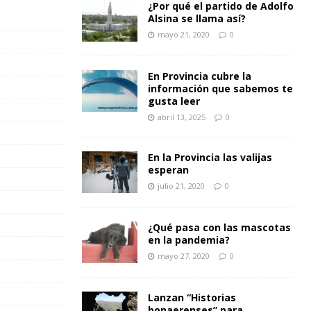
¿Por qué el partido de Adolfo
Alsina se llama así?
mayo 21, 2020
0
En Provincia cubre la
información que sabemos te
gusta leer
abril 13, 2025
0
En la Provincia las valijas
esperan
julio 21, 2020
0
¿Qué pasa con las mascotas
en la pandemia?
mayo 27, 2020
0
Lanzan “Historias
bonaerenses” para