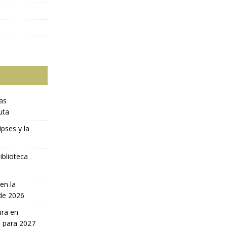
ras
uta
ipses y la
iblioteca
en la
 de 2026
ura en
a para 2027