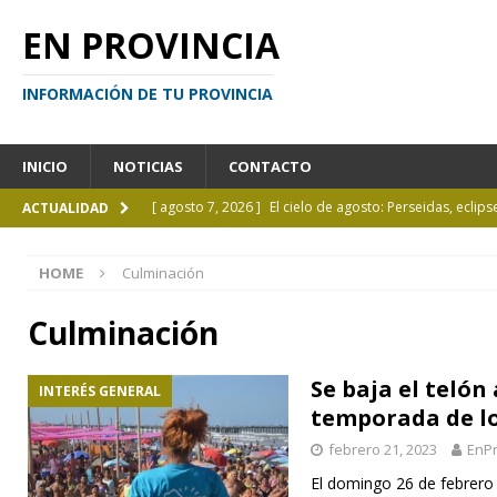
EN PROVINCIA
INFORMACIÓN DE TU PROVINCIA
INICIO
NOTICIAS
CONTACTO
[ agosto 7, 2026 ]
El cielo de agosto: Perseidas, eclips
ACTUALIDAD
[ agosto 7, 2026 ]
Borges sobre Almafuerte en la Bibl
HOME
Culminación
[ agosto 6, 2026 ]
Calendario de eventos turísticos en
[ agosto 6, 2026 ]
La UCALP incorpora la Licenciatura
Culminación
[ agosto 7, 2026 ]
Inhabilitado por realizar maniobra
Se baja el telón
INTERÉS GENERAL
temporada de l
febrero 21, 2023
EnPr
El domingo 26 de febrero 