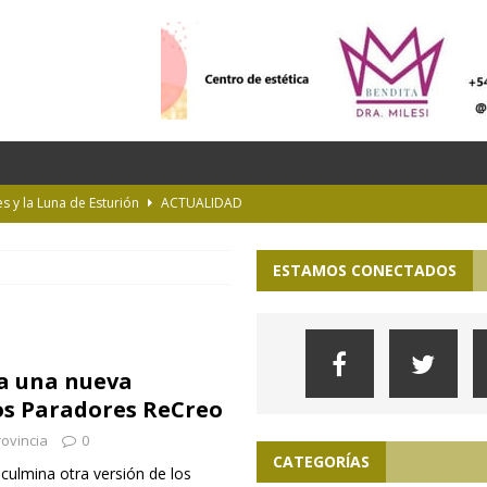
es y la Luna de Esturión
ACTUALIDAD
ioteca Pública de la UNLP
CULTURA
ESTAMOS CONECTADOS
 la Provincia hasta el 13 de agosto de 2026
PARA VER, OÍR Y SENTIR
 en Geografía a su oferta académica para 2027
INTERÉS GENERAL
s imprudentes en moto en plena ruta
INTERÉS GENERAL
 a una nueva
os Paradores ReCreo
ovincia
0
CATEGORÍAS
culmina otra versión de los