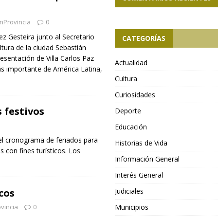
nProvincia
0
z Gesteira junto al Secretario
CATEGORÍAS
tura de la ciudad Sebastián
esentación de Villa Carlos Paz
Actualidad
ás importante de América Latina,
Cultura
Curiosidades
 festivos
Deporte
Educación
 el cronograma de feriados para
Historias de Vida
s con fines turísticos. Los
Información General
Interés General
cos
Judiciales
vincia
0
Municipios