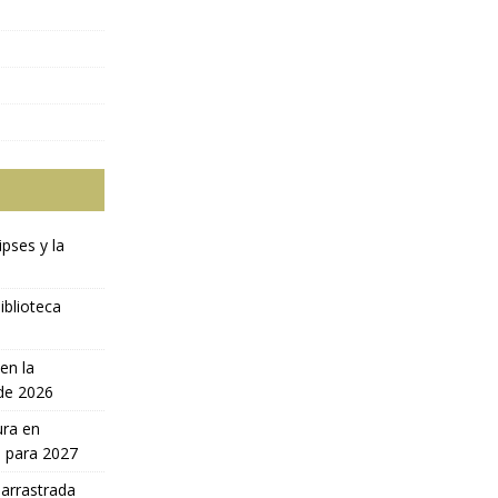
ipses y la
iblioteca
en la
 de 2026
ura en
a para 2027
 arrastrada