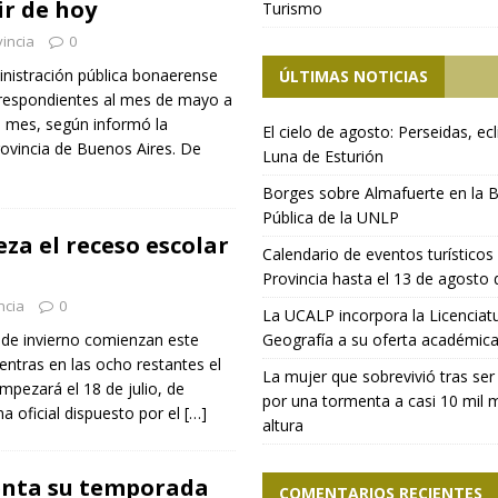
ir de hoy
Turismo
incia
0
nistración pública bonaerense
ÚLTIMAS NOTICIAS
respondientes al mes de mayo a
es mes, según informó la
El cielo de agosto: Perseidas, ecl
rovincia de Buenos Aires. De
Luna de Esturión
Borges sobre Almafuerte en la B
Pública de la UNLP
za el receso escolar
Calendario de eventos turísticos 
Provincia hasta el 13 de agosto
ncia
0
La UCALP incorpora la Licenciat
 de invierno comienzan este
Geografía a su oferta académic
entras en las ocho restantes el
La mujer que sobrevivió tras ser
pezará el 18 de julio, de
por una tormenta a casi 10 mil 
 oficial dispuesto por el
[…]
altura
enta su temporada
COMENTARIOS RECIENTES