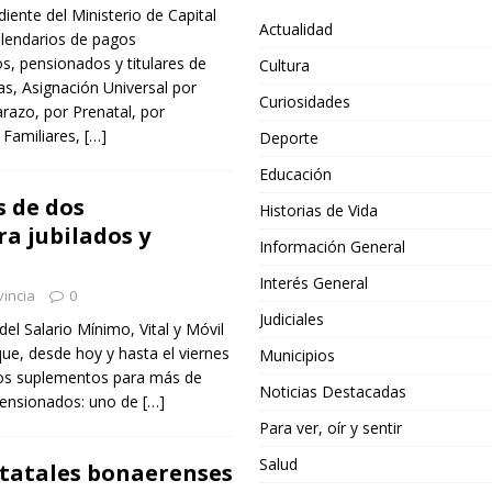
ente del Ministerio de Capital
Actualidad
lendarios de pagos
os, pensionados y titulares de
Cultura
s, Asignación Universal por
Curiosidades
razo, por Prenatal, por
 Familiares,
[…]
Deporte
Educación
s de dos
Historias de Vida
a jubilados y
Información General
Interés General
incia
0
Judiciales
el Salario Mínimo, Vital y Móvil
e, desde hoy y hasta el viernes
Municipios
 dos suplementos para más de
Noticias Destacadas
 pensionados: uno de
[…]
Para ver, oír y sentir
Salud
tatales bonaerenses