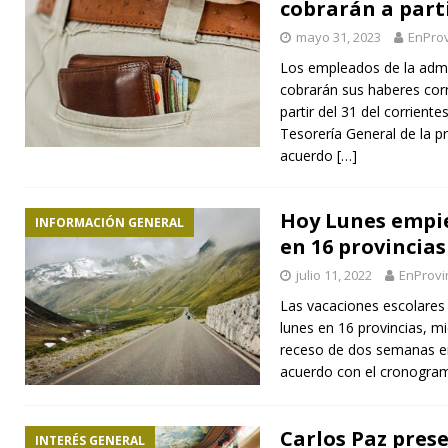
cobrarán a part
mayo 31, 2023
EnProv
Los empleados de la admi
cobrarán sus haberes cor
partir del 31 del corrient
Tesorería General de la p
acuerdo
[…]
Hoy Lunes empie
INFORMACIÓN GENERAL
en 16 provincias
julio 11, 2022
EnProvi
Las vacaciones escolares
lunes en 16 provincias, mi
receso de dos semanas em
acuerdo con el cronograma
Carlos Paz pres
INTERÉS GENERAL