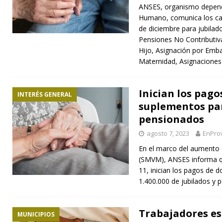
ANSES, organismo dependi
Humano, comunica los ca
de diciembre para jubilad
Pensiones No Contributiva
Hijo, Asignación por Emba
Maternidad, Asignaciones
Inician los pago
INTERÉS GENERAL
suplementos par
pensionados
agosto 7, 2023
EnProv
En el marco del aumento d
(SMVM), ANSES informa qu
11, inician los pagos de
1.400.000 de jubilados y
Trabajadores es
MUNICIPIOS