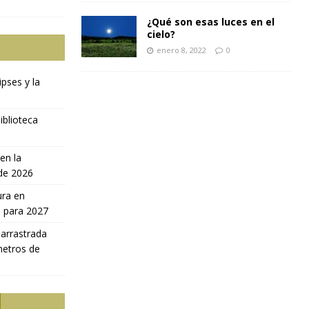
¿Qué son esas luces en el
cielo?
enero 8, 2022
0
ipses y la
iblioteca
en la
 de 2026
ura en
a para 2027
 arrastrada
metros de