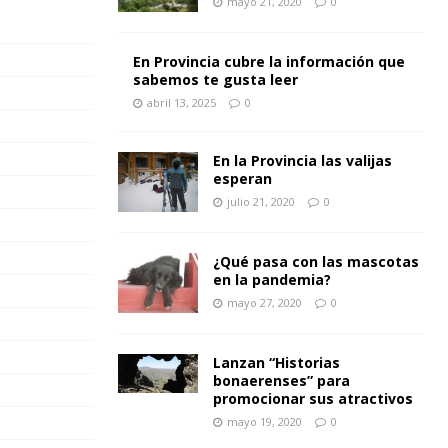
mayo 21, 2020
0
En Provincia cubre la información que
sabemos te gusta leer
abril 13, 2025
0
En la Provincia las valijas
esperan
julio 21, 2020
0
¿Qué pasa con las mascotas
en la pandemia?
mayo 27, 2020
0
Lanzan “Historias
bonaerenses” para
promocionar sus atractivos
mayo 19, 2020
0