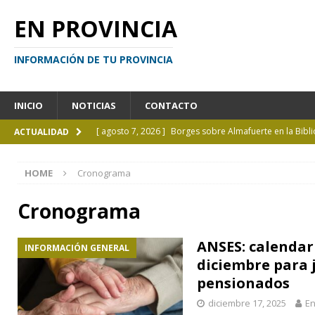
EN PROVINCIA
INFORMACIÓN DE TU PROVINCIA
INICIO
NOTICIAS
CONTACTO
[ agosto 7, 2026 ]
Borges sobre Almafuerte en la Bibl
ACTUALIDAD
[ agosto 6, 2026 ]
Calendario de eventos turísticos en
HOME
Cronograma
[ agosto 6, 2026 ]
La UCALP incorpora la Licenciatura
[ agosto 5, 2026 ]
La mujer que sobrevivió tras ser ar
Cronograma
CURIOSIDADES
ANSES: calendar
INFORMACIÓN GENERAL
[ agosto 7, 2026 ]
El cielo de agosto: Perseidas, eclips
diciembre para 
pensionados
diciembre 17, 2025
En