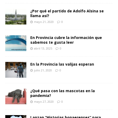
¿Por qué el partido de Adolfo Alsina se
llama así?
mayo 21, 2020
0
En Provincia cubre la información que
sabemos te gusta leer
abril 13, 2025
0
En la Provincia las valijas esperan
julio 21, 2020
0
¿Qué pasa con las mascotas en la
pandemia?
mayo 27, 2020
0
Lanzan “Historias bonaerenses” para