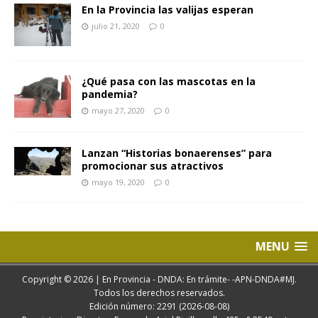
En la Provincia las valijas esperan
julio 21, 2020
0
¿Qué pasa con las mascotas en la
pandemia?
mayo 27, 2020
0
Lanzan “Historias bonaerenses” para
promocionar sus atractivos
mayo 19, 2020
0
MENU
Copyright © 2026 | En Provincia - DNDA: En trámite- -APN-DNDA#MJ.
Todos los derechos reservados.
Edición número: 2291 (2026-08-08)