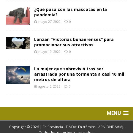
¿Qué pasa con las mascotas en la
pandemia?
mayo 27, 2020
0
Lanzan “Historias bonaerenses” para
promocionar sus atractivos
mayo 19, 2020
0
La mujer que sobrevivió tras ser
arrastrada por una tormenta a casi 10 mil
metros de altura
agosto 5, 2026
0
MENU
Copyright © 2026 | En Provincia - DNDA: En trámite- -APN-DNDA#MJ.
Todos los derechos reservados.