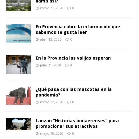
llama así?
mayo 21, 2020
0
En Provincia cubre la información que
sabemos te gusta leer
abril 13, 2025
0
En la Provincia las valijas esperan
julio 21, 2020
0
¿Qué pasa con las mascotas en la
pandemia?
mayo 27, 2020
0
Lanzan “Historias bonaerenses” para
promocionar sus atractivos
mayo 19, 2020
0