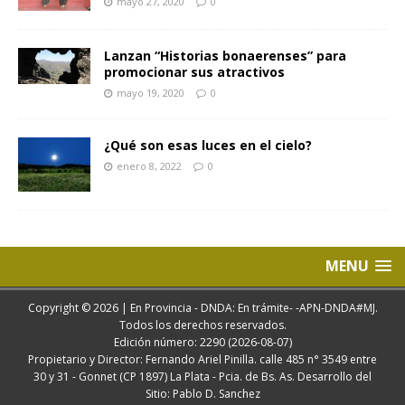
mayo 27, 2020
0
Lanzan “Historias bonaerenses” para
promocionar sus atractivos
mayo 19, 2020
0
¿Qué son esas luces en el cielo?
enero 8, 2022
0
MENU
Copyright © 2026 | En Provincia - DNDA: En trámite- -APN-DNDA#MJ.
Todos los derechos reservados.
Edición número: 2290 (2026-08-07)
Propietario y Director: Fernando Ariel Pinilla. calle 485 n° 3549 entre
30 y 31 - Gonnet (CP 1897) La Plata - Pcia. de Bs. As. Desarrollo del
Sitio: Pablo D. Sanchez