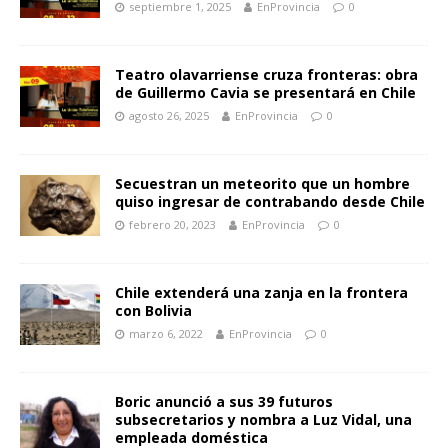
septiembre 1, 2025
EnProvincia
0
Teatro olavarriense cruza fronteras: obra
de Guillermo Cavia se presentará en Chile
agosto 26, 2025
EnProvincia
0
Secuestran un meteorito que un hombre
quiso ingresar de contrabando desde Chile
febrero 20, 2023
EnProvincia
0
Chile extenderá una zanja en la frontera
con Bolivia
marzo 6, 2022
EnProvincia
0
Boric anunció a sus 39 futuros
subsecretarios y nombra a Luz Vidal, una
empleada doméstica