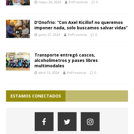
mayo 26, 2026
EnProvincia
0
D’Onofrio: “Con Axel Kicillof no queremos
imponer nada, solo buscamos salvar vidas”
junio 27, 2024
EnProvincia
0
Transporte entregó cascos,
alcoholímetros y pases libres
multimodales
abril 13, 2024
EnProvincia
0
ESTAMOS CONECTADOS