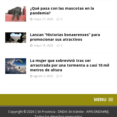
¿Qué pasa con las mascotas en la
pandemia?
mayo 27, 2020
0
Lanzan “Historias bonaerenses” para
promocionar sus atractivos
mayo 19, 2020
0
La mujer que sobrevivió tras ser
arrastrada por una tormenta a casi 10 mil
metros de altura
agosto 5, 2026
0
MENU
Copyright © 2026 | En Provincia - DNDA: En trámite- -APN-DNDA#MJ.
Todos los derechos reservados.