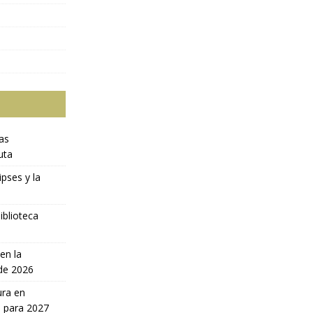
ras
uta
ipses y la
iblioteca
en la
 de 2026
ura en
a para 2027