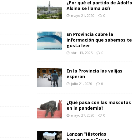
¿Por qué el partido de Adolfo
Alsina se llama así?
mayo 21, 2020
0
En Provincia cubre la
información que sabemos te
gusta leer
abril 13, 2025
0
En la Provincia las valijas
esperan
julio 21, 2020
0
¿Qué pasa con las mascotas
en la pandemia?
mayo 27, 2020
0
Lanzan “Historias
bonaerenses” para