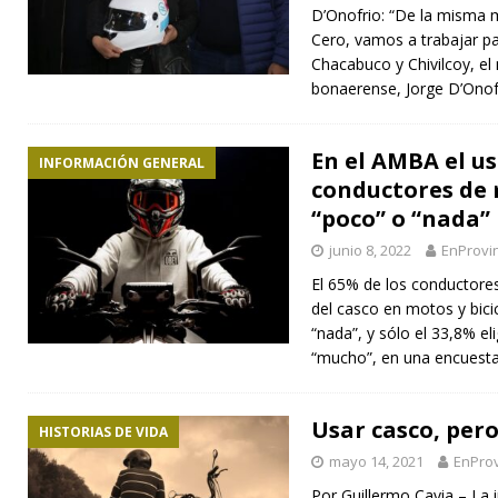
D’Onofrio: “De la misma m
Cero, vamos a trabajar pa
Chacabuco y Chivilcoy, el
bonaerense, Jorge D’Onof
En el AMBA el us
INFORMACIÓN GENERAL
conductores de 
“poco” o “nada”
junio 8, 2022
EnProvi
El 65% de los conductore
del casco en motos y bici
“nada”, y sólo el 33,8% el
“mucho”, en una encuest
Usar casco, per
HISTORIAS DE VIDA
mayo 14, 2021
EnProv
Por Guillermo Cavia – La 