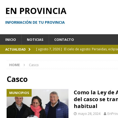
EN PROVINCIA
INFORMACIÓN DE TU PROVINCIA
INICIO
NOTICIAS
CONTACTO
[ agosto 7, 2026 ]
El cielo de agosto: Perseidas, eclips
ACTUALIDAD
[ agosto 7, 2026 ]
Borges sobre Almafuerte en la Bibl
HOME
Casco
[ agosto 6, 2026 ]
Calendario de eventos turísticos en
[ agosto 6, 2026 ]
La UCALP incorpora la Licenciatura
Casco
[ agosto 7, 2026 ]
Inhabilitado por realizar maniobra
Como la Ley de A
MUNICIPIOS
del casco se tr
habitual
mayo 28, 2024
EnProv