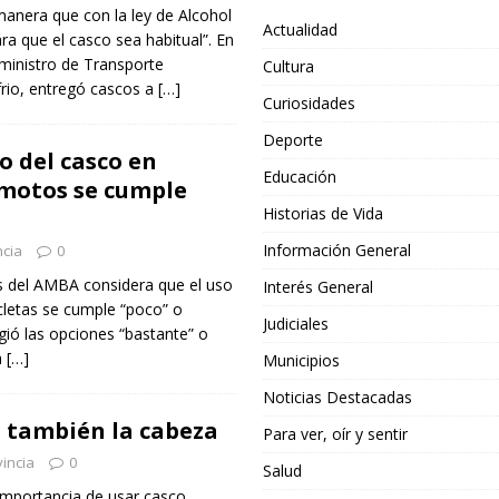
anera que con la ley de Alcohol
Actualidad
ra que el casco sea habitual”. En
 ministro de Transporte
Cultura
rio, entregó cascos a
[…]
Curiosidades
Deporte
o del casco en
Educación
motos se cumple
Historias de Vida
Información General
ncia
0
s del AMBA considera que el uso
Interés General
cletas se cumple “poco” o
Judiciales
igió las opciones “bastante” o
a
[…]
Municipios
Noticias Destacadas
o también la cabeza
Para ver, oír y sentir
incia
0
Salud
importancia de usar casco