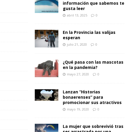
información que sabemos te
gusta leer
abril 13, 2025
0
En la Provincia las valijas
esperan
julio 21, 2020
0
¿Qué pasa con las mascotas
en la pandemia?
mayo 27, 2020
0
Lanzan “Historias
bonaerenses” para
promocionar sus atractivos
mayo 19, 2020
0
La mujer que sobrevivió tras
ser arrastrada por una