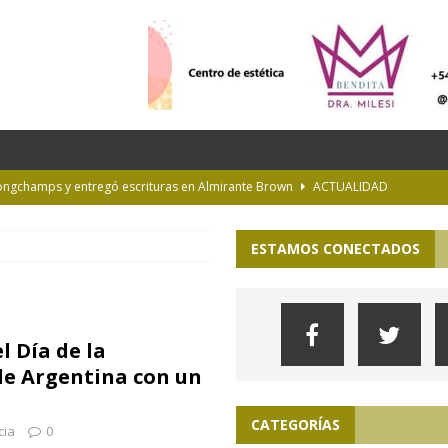
Longchamps y entregó escrituras en Almirante Brown
ACTUALIDAD
NTERÉS GENERAL
ESTAMOS CONECTADOS
la Diplomatura en Trasplante y Ablación de Órganos y Tejidos
INTERÉS
de Buenos Aires
INFORMACIÓN GENERAL
l Día de la
rastrada por una tormenta a casi 10 mil metros de altura
de Argentina con un
CATEGORÍAS
cia
0