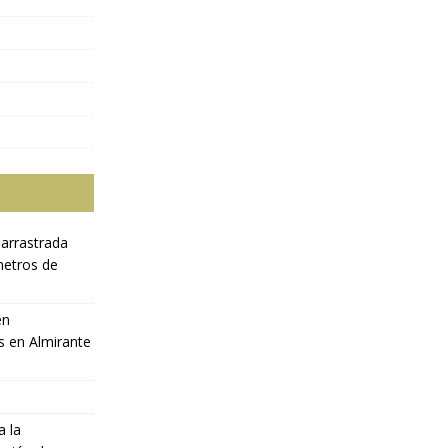
 arrastrada
metros de
en
s en Almirante
a la