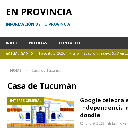
EN PROVINCIA
INFORMACIÓN DE TU PROVINCIA
INICIO
NOTICIAS
CONTACTO
[ agosto 5, 2026 ]
Kicillof inauguró un nuevo SUM en 
ACTUALIDAD
[ agosto 4, 2026 ]
¿Y si el libro ya no es el centro?
I
HOME
Casa de Tucumán
[ agosto 4, 2026 ]
La UCALP abre la inscripción para 
GENERAL
Casa de Tucumán
[ agosto 4, 2026 ]
Personas perdidas en la Provincia 
Google celebra e
INTERÉS GENERAL
[ agosto 5, 2026 ]
La mujer que sobrevivió tras ser ar
Independencia 
CURIOSIDADES
doodle
julio 9, 2023
EnProvin