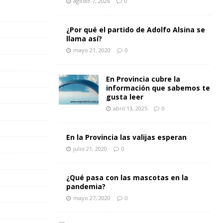
agosto 7, 2026
0
¿Por qué el partido de Adolfo Alsina se
llama así?
mayo 21, 2020
0
En Provincia cubre la
información que sabemos te
gusta leer
abril 13, 2025
0
En la Provincia las valijas esperan
julio 21, 2020
0
¿Qué pasa con las mascotas en la
pandemia?
mayo 27, 2020
0