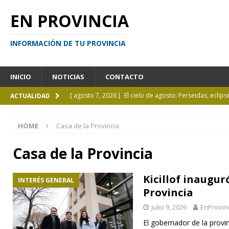
EN PROVINCIA
INFORMACIÓN DE TU PROVINCIA
INICIO
NOTICIAS
CONTACTO
[ agosto 7, 2026 ]
El cielo de agosto: Perseidas, eclips
ACTUALIDAD
[ agosto 7, 2026 ]
Borges sobre Almafuerte en la Bibl
HOME
Casa de la Provincia
[ agosto 6, 2026 ]
Calendario de eventos turísticos en
[ agosto 6, 2026 ]
La UCALP incorpora la Licenciatura
Casa de la Provincia
[ agosto 7, 2026 ]
Inhabilitado por realizar maniobra
Kicillof inaugur
INTERÉS GENERAL
Provincia
julio 9, 2026
EnProvin
El gobernador de la provi