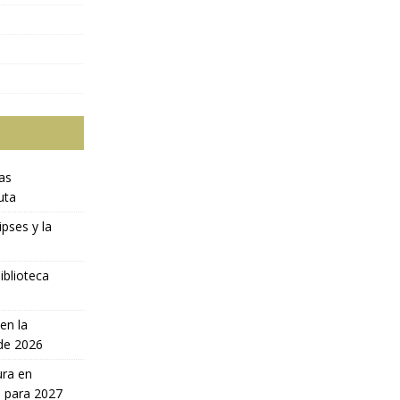
ras
uta
ipses y la
iblioteca
en la
 de 2026
ura en
a para 2027