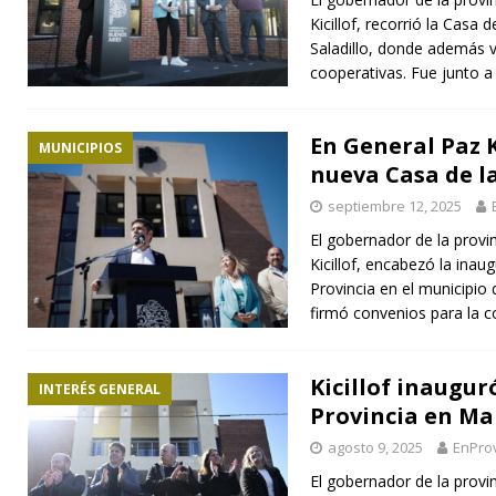
Kicillof, recorrió la Casa 
Saladillo, donde además vi
cooperativas. Fue junto a
En General Paz K
MUNICIPIOS
nueva Casa de l
septiembre 12, 2025
El gobernador de la provi
Kicillof, encabezó la inau
Provincia en el municipi
firmó convenios para la 
Kicillof inaugur
INTERÉS GENERAL
Provincia en Ma
agosto 9, 2025
EnProv
El gobernador de la provi