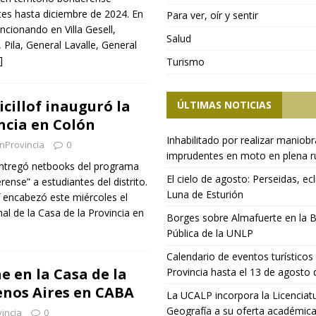
tes hasta diciembre de 2024. En
Para ver, oír y sentir
ncionando en Villa Gesell,
Salud
, Pila, General Lavalle, General
]
Turismo
cillof inauguró la
ÚLTIMAS NOTICIAS
ncia en Colón
Inhabilitado por realizar maniob
nProvincia
0
imprudentes en moto en plena r
ntregó netbooks del programa
El cielo de agosto: Perseidas, ecl
ense” a estudiantes del distrito.
Luna de Esturión
of encabezó este miércoles el
al de la Casa de la Provincia en
Borges sobre Almafuerte en la B
Pública de la UNLP
Calendario de eventos turísticos 
e en la Casa de la
Provincia hasta el 13 de agosto
enos Aires en CABA
La UCALP incorpora la Licenciat
Geografía a su oferta académic
incia
0