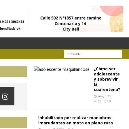
¿Cómo ser
adolescente
y sobrevivir
la
cuarentena?
mayo 25,
2020
0
Inhabilitado por realizar maniobras
imprudentes en moto en plena ruta