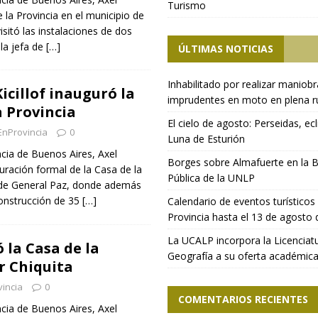
Turismo
de la Provincia en el municipio de
sitó las instalaciones de dos
 la jefa de
[…]
ÚLTIMAS NOTICIAS
Inhabilitado por realizar maniob
icillof inauguró la
imprudentes en moto en plena r
a Provincia
El cielo de agosto: Perseidas, ecl
EnProvincia
0
Luna de Esturión
ncia de Buenos Aires, Axel
Borges sobre Almafuerte en la B
guración formal de la Casa de la
Pública de la UNLP
o de General Paz, donde además
construcción de 35
[…]
Calendario de eventos turísticos 
Provincia hasta el 13 de agosto
La UCALP incorpora la Licenciat
ó la Casa de la
Geografía a su oferta académic
r Chiquita
incia
0
COMENTARIOS RECIENTES
ncia de Buenos Aires, Axel