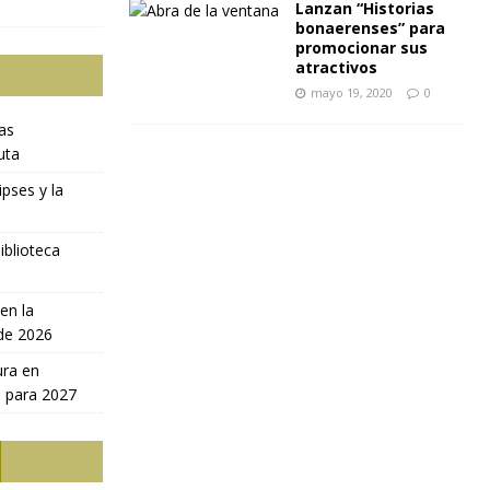
Lanzan “Historias
bonaerenses” para
promocionar sus
atractivos
mayo 19, 2020
0
ras
uta
ipses y la
iblioteca
en la
 de 2026
ura en
a para 2027