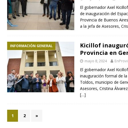
El gobernador Axel Kicill
de inauguración del Espac
Provincia de Buenos Aires 
a la jefa de Asesores, Cri
Kicillof inaugur
INFORMACIÓN GENERAL
Provincia en Ge
mayo 8, 2024
EnProvi
El gobernador Axel Kicillo
inauguración formal de la
Toldos, municipio de Gene
Asesores, Cristina Álvarez
[…]
1
2
»