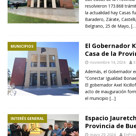
resolvieron 173.868 trámi
la actualidad hay Casas fu
Baradero, Zárate, Castelli
Belgrano, 25 de Mayo,
[…
El Gobernador Ki
MUNICIPIOS
Casa de la Provi
noviembre 14, 2024
E
Además, el Gobernador e
“Conectar Igualdad Bonaer
El gobernador Axel Kicill
acto de inauguración form
el municipio
[…]
Espacio Jauretch
INTERÉS GENERAL
Provincia de Bu
mayo 29, 2024
EnProv