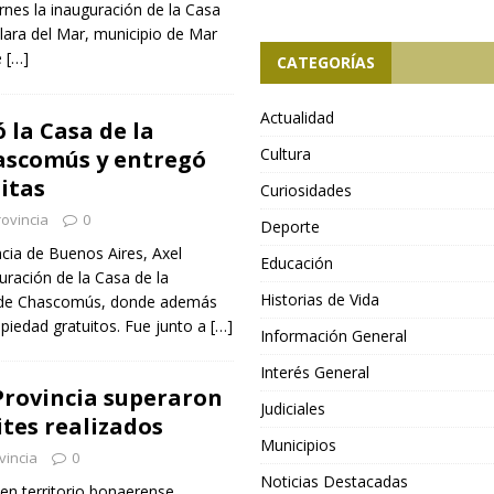
ernes la inauguración de la Casa
Clara del Mar, municipio de Mar
e
[…]
CATEGORÍAS
Actualidad
ó la Casa de la
Cultura
ascomús y entregó
itas
Curiosidades
ovincia
0
Deporte
ncia de Buenos Aires, Axel
Educación
guración de la Casa de la
Historias de Vida
io de Chascomús, donde además
opiedad gratuitos. Fue junto a
[…]
Información General
Interés General
 Provincia superaron
Judiciales
ites realizados
Municipios
vincia
0
Noticias Destacadas
 en territorio bonaerense