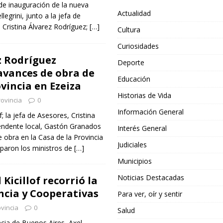
 de inauguración de la nueva
Actualidad
legrini, junto a la jefa de
Cristina Álvarez Rodríguez;
[…]
Cultura
Curiosidades
ez Rodríguez
Deporte
 avances de obra de
Educación
ovincia en Ezeiza
Historias de Vida
ovincia
0
Información General
f; la jefa de Asesores, Cristina
tendente local, Gastón Granados
Interés General
e obra en la Casa de la Provincia
Judiciales
iparon los ministros de
[…]
Municipios
Noticias Destacadas
 Kicillof recorrió la
ncia y Cooperativas
Para ver, oír y sentir
vincia
0
Salud
ncia de Buenos Aires, Axel