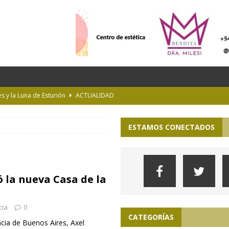
es y la Luna de Esturión
ACTUALIDAD
ioteca Pública de la UNLP
CULTURA
ESTAMOS CONECTADOS
 la Provincia hasta el 13 de agosto de 2026
PARA VER, OÍR Y SENTIR
 en Geografía a su oferta académica para 2027
INTERÉS GENERAL
s imprudentes en moto en plena ruta
INTERÉS GENERAL
ó la nueva Casa de la
cia
0
CATEGORÍAS
ncia de Buenos Aires, Axel