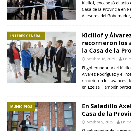
Kicillof, encabezó el acto
Casa de la Provincia en Pel
Asesores del Gobernador, 
Kicillof y Álvar
INTERÉS GENERAL
recorrieron los
la Casa de la Pr
octubre 16, 2025
EnPr
El gobernador, Axel Kicillo
Alvarez Rodríguez y el in
recorrieron los avances d
en Ezeiza. También partic
En Saladillo Axel
MUNICIPIOS
Casa de la Provi
octubre 9, 2025
EnPro
El gobernador de la provi