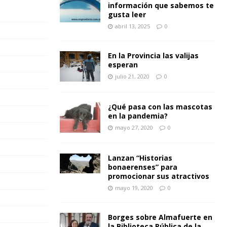
información que sabemos te
gusta leer
abril 13, 2025
0
En la Provincia las valijas
esperan
julio 21, 2020
0
¿Qué pasa con las mascotas
en la pandemia?
mayo 27, 2020
0
Lanzan “Historias
bonaerenses” para
promocionar sus atractivos
mayo 19, 2020
0
Borges sobre Almafuerte en
la Biblioteca Pública de la