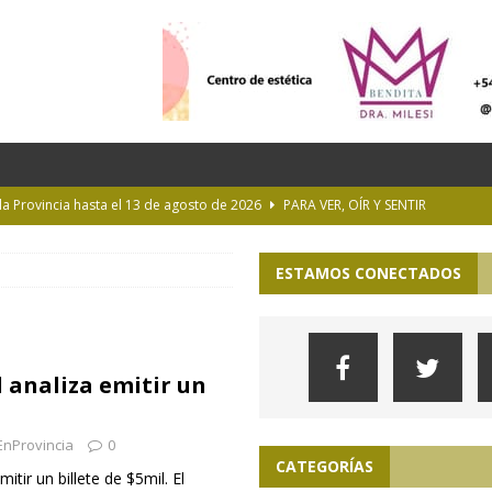
 la Provincia hasta el 13 de agosto de 2026
PARA VER, OÍR Y SENTIR
 en Geografía a su oferta académica para 2027
ACTUALIDAD
ESTAMOS CONECTADOS
rastrada por una tormenta a casi 10 mil metros de altura
Longchamps y entregó escrituras en Almirante Brown
MUNICIPIOS
 analiza emitir un
ioteca Pública de la UNLP
CULTURA
EnProvincia
0
CATEGORÍAS
itir un billete de $5mil. El