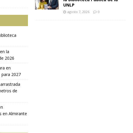
UNLP
agosto 7, 2026
0
iblioteca
en la
 de 2026
ura en
a para 2027
 arrastrada
metros de
en
s en Almirante