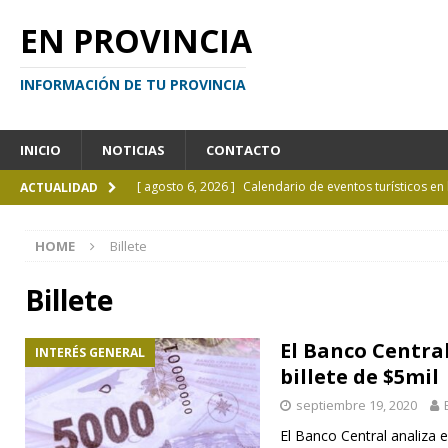
EN PROVINCIA
INFORMACIÓN DE TU PROVINCIA
INICIO
NOTICIAS
CONTACTO
[ agosto 6, 2026 ]
Calendario de eventos turísticos en
ACTUALIDAD
[ agosto 6, 2026 ]
La UCALP incorpora la Licenciatura
HOME
Billete
[ agosto 5, 2026 ]
La mujer que sobrevivió tras ser ar
CURIOSIDADES
Billete
[ agosto 5, 2026 ]
Kicillof inauguró un nuevo SUM en 
El Banco Central
INTERÉS GENERAL
[ agosto 7, 2026 ]
Borges sobre Almafuerte en la Bibl
billete de $5mil
septiembre 19, 2020
El Banco Central analiza em