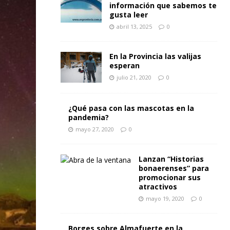
información que sabemos te
gusta leer
abril 13, 2025
0
En la Provincia las valijas
esperan
julio 21, 2020
0
¿Qué pasa con las mascotas en la
pandemia?
mayo 27, 2020
0
Lanzan “Historias
bonaerenses” para
promocionar sus
atractivos
mayo 19, 2020
0
Borges sobre Almafuerte en la