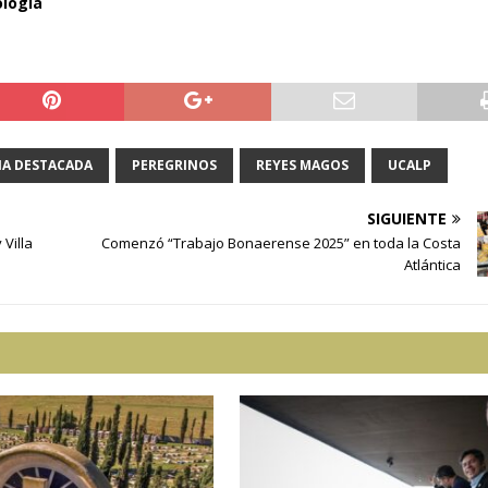
ología
IA DESTACADA
PEREGRINOS
REYES MAGOS
UCALP
SIGUIENTE
Villa
Comenzó “Trabajo Bonaerense 2025” en toda la Costa
Atlántica