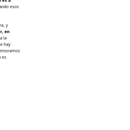
n es a
llando esos
ra, y
r, en
a la
ue hay
onmemoramos
n es