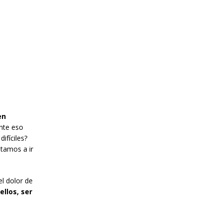
en
ente eso
ifíciles?
itamos a ir
el dolor de
ellos, ser