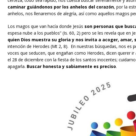
certeza, todo sea rápido, nos cuesta buscar serenamente y asom
caminar guiándonos por los anhelos del corazón
, por la es
anhelos, nos llenaremos de alegría, así como aquellos magos pe
Los magos que van hacía donde Jesús
son personas que busc
espesa nube a los pueblos” (Is. 60, 2) pero se les revela que en 
quien Dios muestra su gloria y nos invita a acoger, amar, s
intención de Herodes (Mt 2, 8). En nuestras búsquedas, nos es pr
voces que seducen, que engañan como Herodes, dicen querer ir 
el 28 de diciembre con la fiesta de los santos inocentes; cuidarn
apagarla.
Buscar honesta y sabiamente es preciso
.