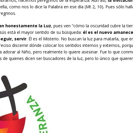
brarnos, hacernos peregrinos de la esperanza. Aun así,
la invitació
trella, como nos lo dice la Palabra en ese día (Mt 2, 10). Pues sólo ha
regrinos.
an honestamente la Luz
, pues ven “cómo la oscuridad cubre la tier
Jesús está el mayor sentido de su búsqueda:
él es el nuevo amanece
eguir, servir
. Él es el Misterio. No buscan la luz para matarla, que er
eciso discernir dónde colocar los sentidos internos y externos, porq
a adorar al Niño, pero realmente lo quiere asesinar. Fue lo que c
os de quienes dicen ser buscadores de la luz, pero lo único que quiere