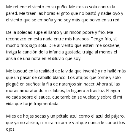
Me retiene el viento en su puño. Me existo sola contra la
pared. Me traen las horas el grito que no bastó y nadie oyó y
el viento que se empeña y no soy más que polvo en su red.
De la soledad supe el llanto y un rincón pobre y frío. Me
reconozco en esta nada entre mis harapos. Tengo frío, sí,
mucho frío; sigo sola. Dile al viento que estéril me sostiene,
traiga la canción de la infancia gastada; traiga al menos el
ansia de una nota en el diluvio que soy.
Me busqué en la realidad de la vida que inventé y no hallé más
que un pasar de caballo blanco. Los atajos que tomé y solo
plegué en sueños; la fila de naranjos sin nacer. Ahora sí, las
moras amoratando mis labios, la higuera a tras luz. El agua
volcada sobre el sauce, que también se vuelca; y sobre él mi
vida que forjé fragmentada.
Miles de hojas secas y un pétalo azul como el azul del pájaro,
que ya no aletea, ni mira mirarme y al que nunca le conocí los
ojos.