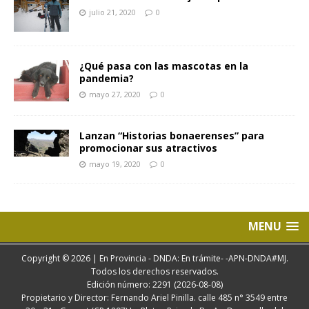
julio 21, 2020
0
¿Qué pasa con las mascotas en la
pandemia?
mayo 27, 2020
0
Lanzan “Historias bonaerenses” para
promocionar sus atractivos
mayo 19, 2020
0
MENU
Copyright © 2026 | En Provincia - DNDA: En trámite- -APN-DNDA#MJ.
Todos los derechos reservados.
Edición número: 2291 (2026-08-08)
Propietario y Director: Fernando Ariel Pinilla. calle 485 n° 3549 entre