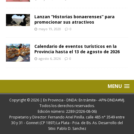
Lanzan “Historias bonaerenses” para
promocionar sus atractivos
mayo 19, 2020
0
Calendario de eventos turísticos en la
Provincia hasta el 13 de agosto de 2026
agosto 6, 2026
0
MENU
Copyright © 2026 | En Provincia - DNDA: En trámite- -APN-DNDA#MJ.
Todos los derechos reservados.
Edición número: 2289 (2026-08-06)
Propietario y Director: Fernando Ariel Pinilla. calle 485 n° 3549 entre
30 y 31 - Gonnet (CP 1897) La Plata - Pcia. de Bs. As. Desarrollo del
Sitio: Pablo D. Sanchez